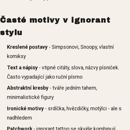
Časté motivy v ignorant
stylu
Kreslené postavy
- Simpsonovi, Snoopy, vlastní
komiksy
Text a nápisy
- vtipné citáty, slova, názvy písniček.
Často vypadající jako ruční písmo
Abstraktní kresby
- tváře jedním tahem,
minimalistické figury
Ironické motivy
- srdíčka, hvězdičky, motýlci - ale s
nadhledem
Patchwork
- ignorant tattoo se skvěle kombinují.