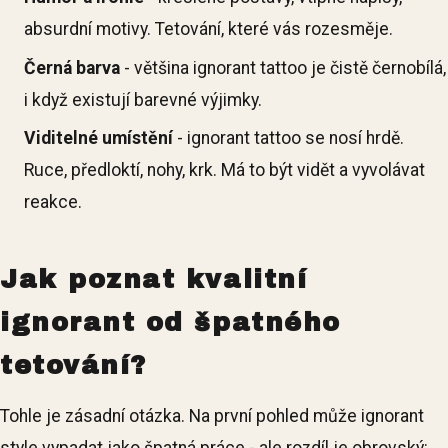
absurdní motivy. Tetování, které vás rozesměje.
Černá barva
- většina ignorant tattoo je čistě černobílá,
i když existují barevné výjimky.
Viditelné umístění
- ignorant tattoo se nosí hrdě.
Ruce, předloktí, nohy, krk. Má to být vidět a vyvolávat
reakce.
Jak poznat kvalitní
ignorant od špatného
tetování?
Tohle je zásadní otázka. Na první pohled může ignorant
style vypadat jako špatná práce - ale rozdíl je obrovský: