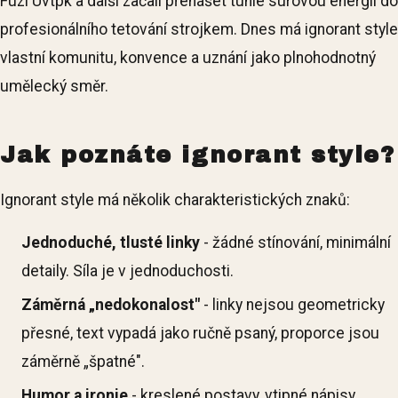
Fuzi Uvtpk a další začali přenášet tuhle surovou energii do
profesionálního tetování strojkem. Dnes má ignorant style
vlastní komunitu, konvence a uznání jako plnohodnotný
umělecký směr.
Jak poznáte ignorant style?
Ignorant style má několik charakteristických znaků:
Jednoduché, tlusté linky
- žádné stínování, minimální
detaily. Síla je v jednoduchosti.
Záměrná „nedokonalost"
- linky nejsou geometricky
přesné, text vypadá jako ručně psaný, proporce jsou
záměrně „špatné".
Humor a ironie
- kreslené postavy, vtipné nápisy,