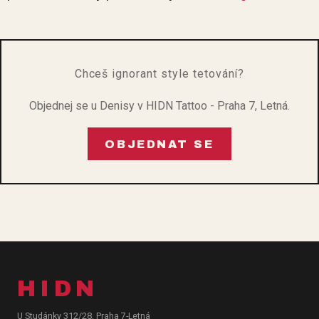
Chceš ignorant style tetování?
Objednej se u Denisy v HIDN Tattoo - Praha 7, Letná.
OBJEDNAT SE
HIDN
U Studánky 312/28, Praha 7-Letná