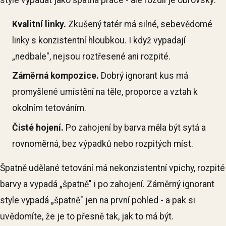
Kvalitní linky.
Zkušený tatér má silné, sebevědomé
linky s konzistentní hloubkou. I když vypadají
„nedbale", nejsou roztřesené ani rozpité.
Záměrná kompozice.
Dobrý ignorant kus má
promyšlené umístění na těle, proporce a vztah k
okolním tetováním.
Čisté hojení.
Po zahojení by barva měla být sytá a
rovnoměrná, bez výpadků nebo rozpitých míst.
Špatně udělané tetování má nekonzistentní vpichy, rozpité
barvy a vypadá „špatně" i po zahojení. Záměrný ignorant
style vypadá „špatně" jen na první pohled - a pak si
uvědomíte, že je to přesně tak, jak to má být.